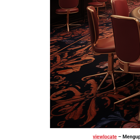
viewlocate
– Mengupa