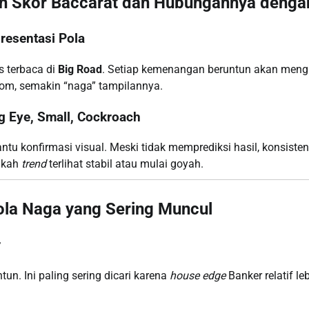
an Skor Baccarat dan Hubungannya denga
resentasi Pola
s terbaca di
Big Road
. Setiap kemenangan beruntun akan mengis
om, semakin “naga” tampilannya.
g Eye, Small, Cockroach
u konfirmasi visual. Meski tidak memprediksi hasil, konsisten
akah
trend
terlihat stabil atau mulai goyah.
ola Naga yang Sering Muncul
r
un. Ini paling sering dicari karena
house edge
Banker relatif le