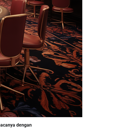
bacanya dengan