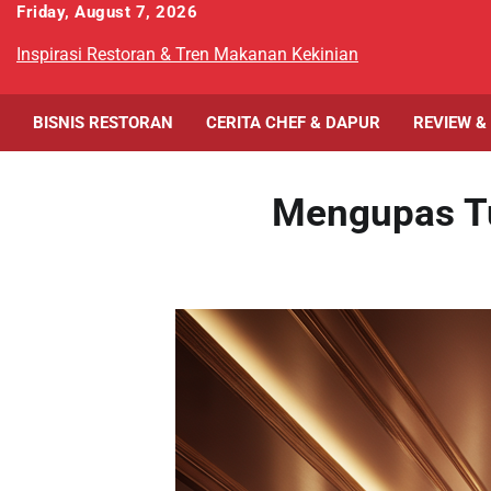
Skip
Friday, August 7, 2026
to
Inspirasi Restoran & Tren Makanan Kekinian
content
BISNIS RESTORAN
CERITA CHEF & DAPUR
REVIEW &
Mengupas Tu