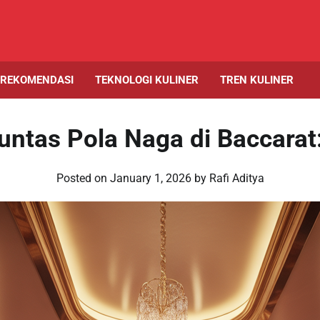
 REKOMENDASI
TEKNOLOGI KULINER
TREN KULINER
ntas Pola Naga di Baccarat:
Posted on
January 1, 2026
by
Rafi Aditya