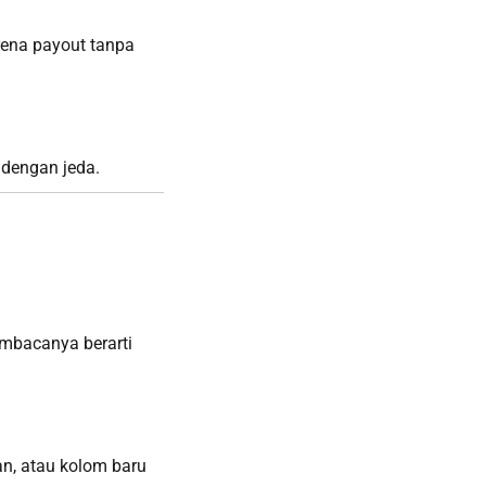
arena payout tanpa
 dengan jeda.
embacanya berarti
an, atau kolom baru