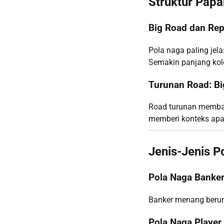
Struktur Pap
Big Road dan Rep
Pola naga paling jela
Semakin panjang kol
Turunan Road: Bi
Road turunan membant
memberi konteks ap
Jenis-Jenis P
Pola Naga Banke
Banker menang berunt
Pola Naga Player