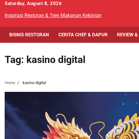
Skip
Saturday, August 8, 2026
to
Inspirasi Restoran & Tren Makanan Kekinian
content
BISNIS RESTORAN
CERITA CHEF & DAPUR
REVIEW &
Tag:
kasino digital
Home
kasino digital