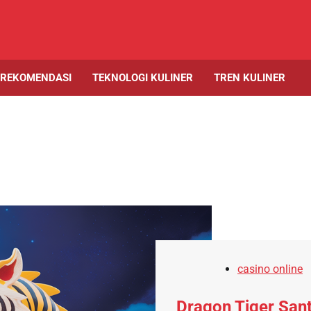
 REKOMENDASI
TEKNOLOGI KULINER
TREN KULINER
casino online
Dragon Tiger Sant