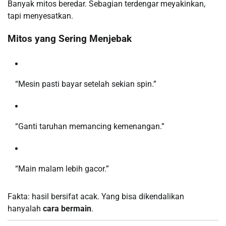
Banyak mitos beredar. Sebagian terdengar meyakinkan,
tapi menyesatkan.
Mitos yang Sering Menjebak
“Mesin pasti bayar setelah sekian spin.”
“Ganti taruhan memancing kemenangan.”
“Main malam lebih gacor.”
Fakta: hasil bersifat acak. Yang bisa dikendalikan
hanyalah
cara bermain
.