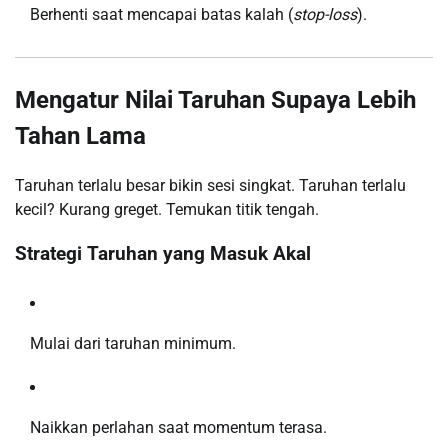
Berhenti saat mencapai batas kalah (
stop-loss
).
Mengatur Nilai Taruhan Supaya Lebih
Tahan Lama
Taruhan terlalu besar bikin sesi singkat. Taruhan terlalu
kecil? Kurang greget. Temukan titik tengah.
Strategi Taruhan yang Masuk Akal
Mulai dari taruhan minimum.
Naikkan perlahan saat momentum terasa.