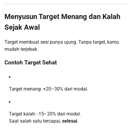
Menyusun Target Menang dan Kalah
Sejak Awal
Target membuat sesi punya ujung. Tanpa target, kamu
mudah terjebak.
Contoh Target Sehat
Target menang: +20–30% dari modal.
Target kalah: -15–20% dari modal.
Saat salah satu tercapai,
selesai
.