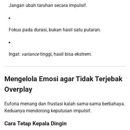
Jangan ubah taruhan secara impulsif.
Fokus pada durasi, bukan hasil satu putaran.
Ingat:
variance
tinggi, hasil bisa ekstrem.
Mengelola Emosi agar Tidak Terjebak
Overplay
Euforia menang dan frustasi kalah sama-sama berbahaya.
Keduanya mendorong keputusan impulsif.
Cara Tetap Kepala Dingin