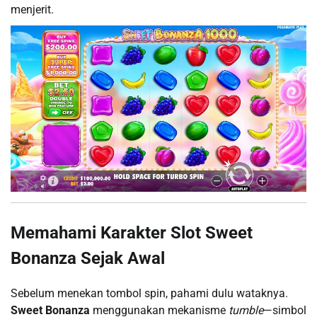
menjerit.
Memahami Karakter Slot Sweet
Bonanza Sejak Awal
Sebelum menekan tombol spin, pahami dulu wataknya.
Sweet Bonanza
menggunakan mekanisme
tumble
—simbol