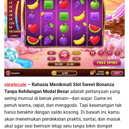
viewlocate
– Rahasia Menikmati Slot Sweet Bonanza
Tanpa Kehilangan Modal Besar
adalah pertanyaan yang
sering muncul di benak pemain—dan wajar. Game ini
penuh warna, cepat, dan menggoda. Tapi kesenangan tak
harus berakhir dengan saldo kosong. Di bawah ini, kamu
akan menemukan pendekatan praktis, santai, dan masuk
akal agar sesi bermain tetap seru tanpa bikin dompet