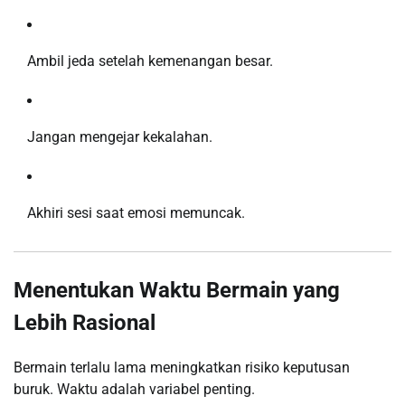
Ambil jeda setelah kemenangan besar.
Jangan mengejar kekalahan.
Akhiri sesi saat emosi memuncak.
Menentukan Waktu Bermain yang
Lebih Rasional
Bermain terlalu lama meningkatkan risiko keputusan
buruk. Waktu adalah variabel penting.