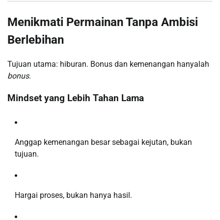
Menikmati Permainan Tanpa Ambisi
Berlebihan
Tujuan utama: hiburan. Bonus dan kemenangan hanyalah
bonus
.
Mindset yang Lebih Tahan Lama
Anggap kemenangan besar sebagai kejutan, bukan
tujuan.
Hargai proses, bukan hanya hasil.