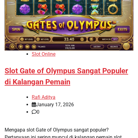
Slot Online
Slot Gate of Olympus Sangat Populer
di Kalangan Pemain
Rafi Aditya
January 17, 2026
0
Mengapa slot Gate of Olympus sangat populer?
Pertanyaan ini sering muncul di kalangan pemain slot