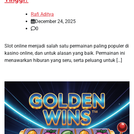
Rafi Aditya
December 24, 2025
0
Slot online menjadi salah satu permainan paling populer di
kasino online, dan untuk alasan yang baik. Permainan ini
menawarkan hiburan yang seru, serta peluang untuk […]