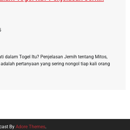
5
i dalam Togel Itu? Penjelasan Jernih tentang Mitos,
 adalah pertanyaan yang sering nongol tiap kali orang
cast By
Adore Themes
.