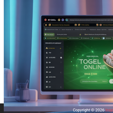
Copyright © 2026
Insp