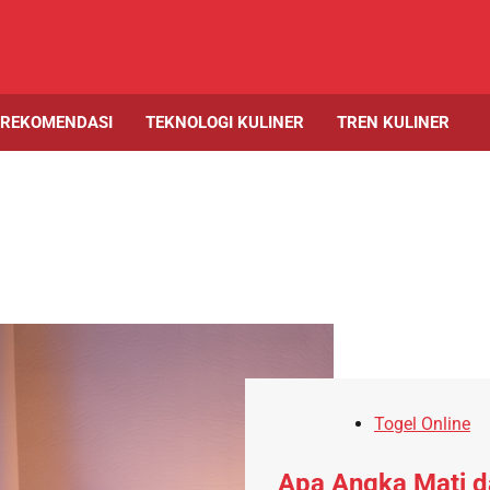
 REKOMENDASI
TEKNOLOGI KULINER
TREN KULINER
Togel Online
Apa Angka Mati da