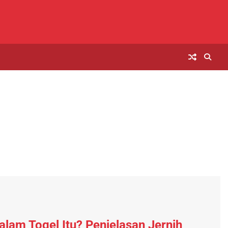
lam Togel Itu? Penjelasan Jernih