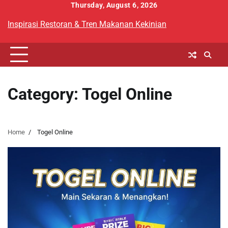
Skip
Thursday, August 6, 2026
to
Inspirasi Restoran & Tren Makanan Kekinian
content
Category:
Togel Online
Home
Togel Online