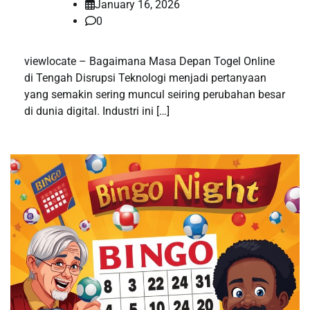
January 16, 2026
0
viewlocate – Bagaimana Masa Depan Togel Online
di Tengah Disrupsi Teknologi menjadi pertanyaan
yang semakin sering muncul seiring perubahan besar
di dunia digital. Industri ini […]