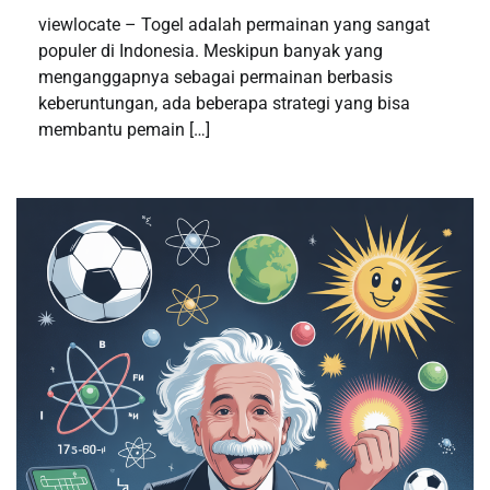
viewlocate – Togel adalah permainan yang sangat
populer di Indonesia. Meskipun banyak yang
menganggapnya sebagai permainan berbasis
keberuntungan, ada beberapa strategi yang bisa
membantu pemain […]