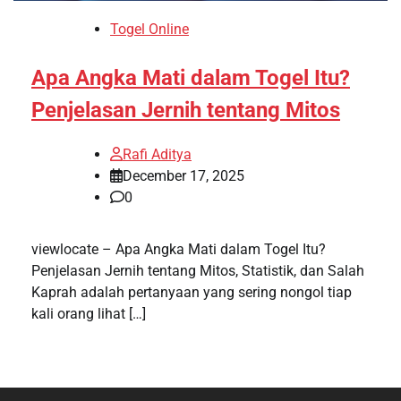
Togel Online
Apa Angka Mati dalam Togel Itu?
Penjelasan Jernih tentang Mitos
Rafi Aditya
December 17, 2025
0
viewlocate – Apa Angka Mati dalam Togel Itu?
Penjelasan Jernih tentang Mitos, Statistik, dan Salah
Kaprah adalah pertanyaan yang sering nongol tiap
kali orang lihat […]