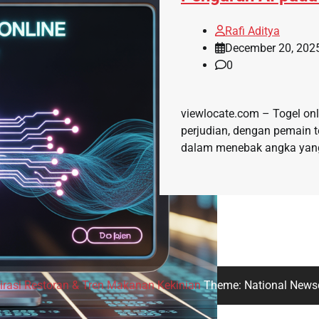
Rafi Aditya
December 20, 202
0
viewlocate.com – Togel on
perjudian, dengan pemain 
dalam menebak angka yang
irasi Restoran & Tren Makanan Kekinian
Theme: National News