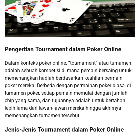
Pengertian Tournament dalam Poker Online
Dalam konteks poker online, “tournament” atau turnamen
adalah sebuah kompetisi di mana pemain bersaing untuk
memenangkan hadiah berdasarkan keahlian bermain
poker mereka. Berbeda dengan permainan poker biasa, di
turnamen poker, setiap pemain memulai dengan jumlah
chip yang sama, dan tujuannya adalah untuk bertahan
lebih lama dari lawan-lawan mereka hingga akhirnya
memenangkan turnamen tersebut.
Jenis-Jenis Tournament dalam Poker Online