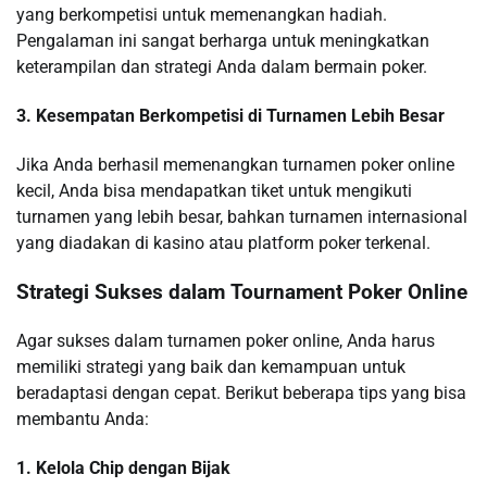
yang berkompetisi untuk memenangkan hadiah.
Pengalaman ini sangat berharga untuk meningkatkan
keterampilan dan strategi Anda dalam bermain poker.
3. Kesempatan Berkompetisi di Turnamen Lebih Besar
Jika Anda berhasil memenangkan turnamen poker online
kecil, Anda bisa mendapatkan tiket untuk mengikuti
turnamen yang lebih besar, bahkan turnamen internasional
yang diadakan di kasino atau platform poker terkenal.
Strategi Sukses dalam Tournament Poker Online
Agar sukses dalam turnamen poker online, Anda harus
memiliki strategi yang baik dan kemampuan untuk
beradaptasi dengan cepat. Berikut beberapa tips yang bisa
membantu Anda:
1. Kelola Chip dengan Bijak