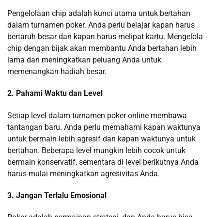
Pengelolaan chip adalah kunci utama untuk bertahan
dalam turnamen poker. Anda perlu belajar kapan harus
bertaruh besar dan kapan harus melipat kartu. Mengelola
chip dengan bijak akan membantu Anda bertahan lebih
lama dan meningkatkan peluang Anda untuk
memenangkan hadiah besar.
2. Pahami Waktu dan Level
Setiap level dalam turnamen poker online membawa
tantangan baru. Anda perlu memahami kapan waktunya
untuk bermain lebih agresif dan kapan waktunya untuk
bertahan. Beberapa level mungkin lebih cocok untuk
bermain konservatif, sementara di level berikutnya Anda
harus mulai meningkatkan agresivitas Anda.
3. Jangan Terlalu Emosional