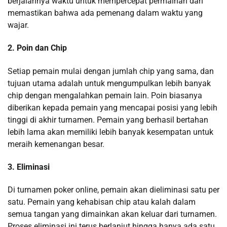
berjalannya waktu untuk mempercepat permainan dan
memastikan bahwa ada pemenang dalam waktu yang
wajar.
2. Poin dan Chip
Setiap pemain mulai dengan jumlah chip yang sama, dan
tujuan utama adalah untuk mengumpulkan lebih banyak
chip dengan mengalahkan pemain lain. Poin biasanya
diberikan kepada pemain yang mencapai posisi yang lebih
tinggi di akhir turnamen. Pemain yang berhasil bertahan
lebih lama akan memiliki lebih banyak kesempatan untuk
meraih kemenangan besar.
3. Eliminasi
Di turnamen poker online, pemain akan dieliminasi satu per
satu. Pemain yang kehabisan chip atau kalah dalam
semua tangan yang dimainkan akan keluar dari turnamen.
Proses eliminasi ini terus berlanjut hingga hanya ada satu