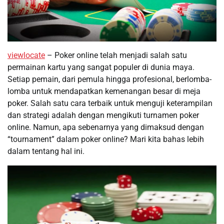
viewlocate
– Poker online telah menjadi salah satu
permainan kartu yang sangat populer di dunia maya.
Setiap pemain, dari pemula hingga profesional, berlomba-
lomba untuk mendapatkan kemenangan besar di meja
poker. Salah satu cara terbaik untuk menguji keterampilan
dan strategi adalah dengan mengikuti turnamen poker
online. Namun, apa sebenarnya yang dimaksud dengan
“tournament” dalam poker online? Mari kita bahas lebih
dalam tentang hal ini.