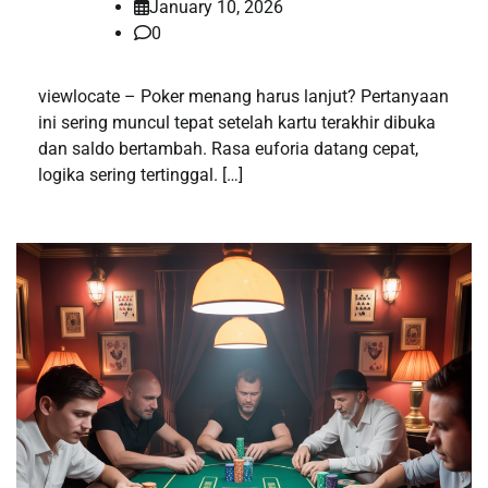
January 10, 2026
0
viewlocate – Poker menang harus lanjut? Pertanyaan
ini sering muncul tepat setelah kartu terakhir dibuka
dan saldo bertambah. Rasa euforia datang cepat,
logika sering tertinggal. […]