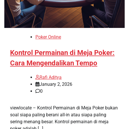
Poker Online
Kontrol Permainan di Meja Poker:
Cara Mengendalikan Tempo
Rafi Aditya
January 2, 2026
0
viewlocate – Kontrol Permainan di Meja Poker bukan
soal siapa paling berani all-in atau siapa paling
sering menang besar. Kontrol permainan di meja
poker adalah […]