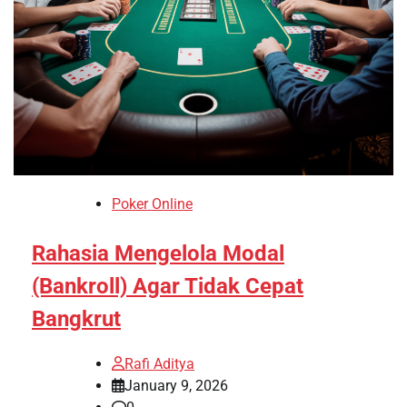
Poker Online
Rahasia Mengelola Modal
(Bankroll) Agar Tidak Cepat
Bangkrut
Rafi Aditya
January 9, 2026