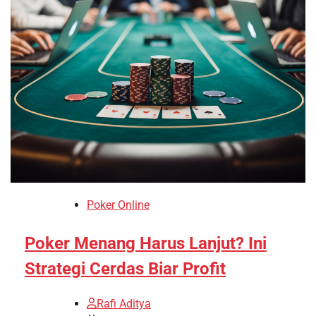
Poker Online
Poker Menang Harus Lanjut? Ini
Strategi Cerdas Biar Profit
Rafi Aditya