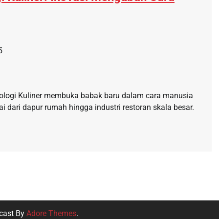
5
nologi Kuliner membuka babak baru dalam cara manusia
dari dapur rumah hingga industri restoran skala besar.
cast By
Adore Themes
.