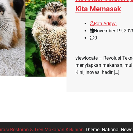
Kita Memasak
Rafi Aditya
November 19, 202
0
viewlocate – Revolusi Tek
menyiapkan makanan, mulai 
Kini, inovasi hadir […]
irasi Restoran & Tren Makanan Kekinian
Theme: National News