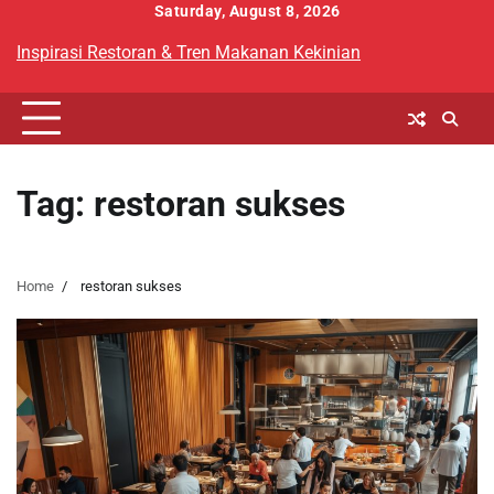
Skip
Saturday, August 8, 2026
to
Inspirasi Restoran & Tren Makanan Kekinian
content
Tag:
restoran sukses
Home
restoran sukses