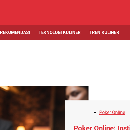
 REKOMENDASI
TEKNOLOGI KULINER
TREN KULINER
Poker Online
Poker Online: Ins