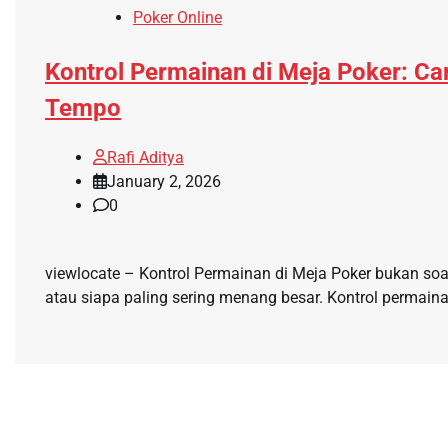
Poker Online
Kontrol Permainan di Meja Poker: C
Tempo
Rafi Aditya
January 2, 2026
0
viewlocate – Kontrol Permainan di Meja Poker bukan soal 
atau siapa paling sering menang besar. Kontrol permaina