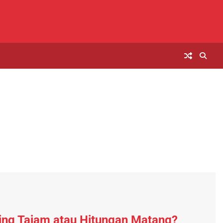
ting Tajam atau Hitungan Matang?