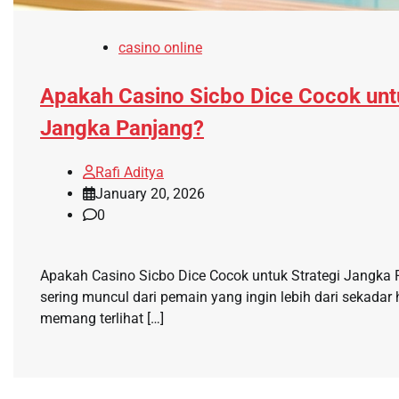
casino online
Apakah Casino Sicbo Dice Cocok untu
Jangka Panjang?
Rafi Aditya
January 20, 2026
0
Apakah Casino Sicbo Dice Cocok untuk Strategi Jangka 
sering muncul dari pemain yang ingin lebih dari sekadar 
memang terlihat […]