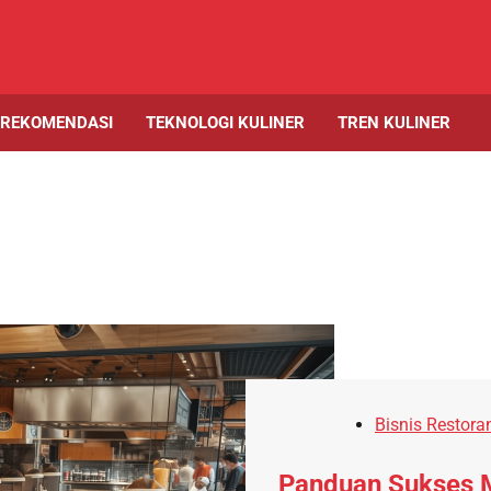
 REKOMENDASI
TEKNOLOGI KULINER
TREN KULINER
Bisnis Restora
Panduan Sukses Me