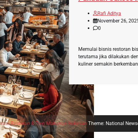
Rafi Aditya
November 26, 202
0
Memulai bisnis restoran b
terutama jika dilakukan den
kuliner semakin berkembang
irasi Restoran & Tren Makanan Kekinian
Theme: National News