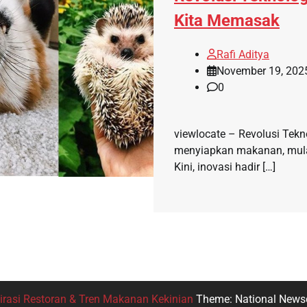
Kita Memasak
Rafi Aditya
November 19, 202
0
viewlocate – Revolusi Tek
menyiapkan makanan, mulai 
Kini, inovasi hadir […]
irasi Restoran & Tren Makanan Kekinian
Theme: National News