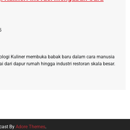
5
nologi Kuliner membuka babak baru dalam cara manusia
dari dapur rumah hingga industri restoran skala besar.
cast By
Adore Themes
.